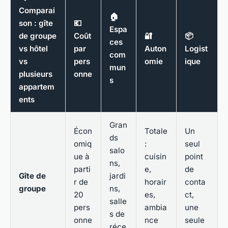
Comparai
🏠
son : gîte
💶
Espa
de groupe
Coût
🔐
📦
ces
vs hôtel
par
Auton
Logist
com
vs
pers
omie
ique
mun
plusieurs
onne
s
appartem
ents
Gran
Écon
Totale
Un
ds
omiq
:
seul
salo
ue à
cuisin
point
ns,
parti
e,
de
Gîte de
jardi
r de
horair
conta
groupe
ns,
20
es,
ct,
salle
pers
ambia
une
s de
onne
nce
seule
réce