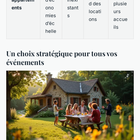
d des
plusie
ents
ono
stant
locati
urs
mies
s
ons
accue
d’éc
ils
helle
Un choix stratégique pour tous vos
événements