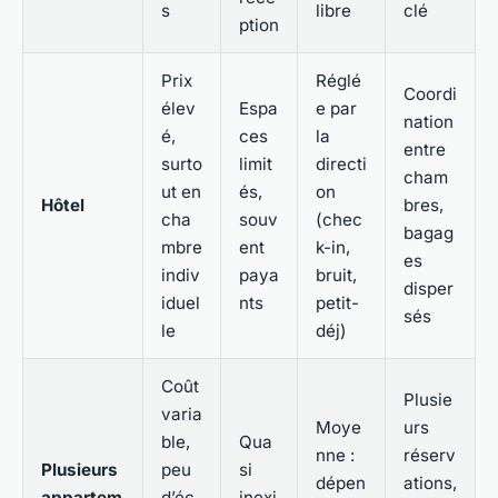
s
libre
clé
ption
Prix
Réglé
Coordi
élev
Espa
e par
nation
é,
ces
la
entre
surto
limit
directi
cham
ut en
és,
on
Hôtel
bres,
cha
souv
(chec
bagag
mbre
ent
k-in,
es
indiv
paya
bruit,
disper
iduel
nts
petit-
sés
le
déj)
Coût
Plusie
varia
Moye
urs
ble,
Qua
nne :
réserv
Plusieurs
peu
si
dépen
ations,
appartem
d’éc
inexi